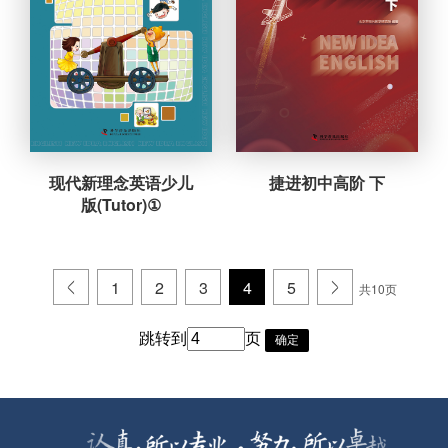
现代新理念英语少儿
捷进初中高阶 下
版(Tutor)①
.
1
2
3
4
5
.
共10页
跳转到
页
确定