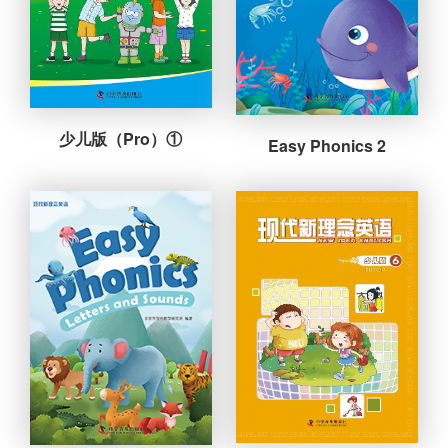
少儿版（Pro）①
Easy Phonics 2