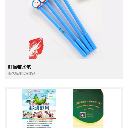
叮当猫水笔
现代新理念宣传品